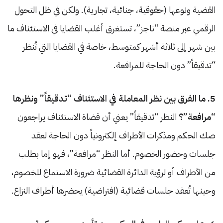
القضية ونوعها (حقوقية، جنائية، تجارية). ولكن في ظل التحول
الرقمي عبر منصة “ناجز”، تستغرق أغلب القضايا في الاستئناف ما
بين شهر إلى ثلاثة أشهر كمتوسط، خاصة في القضايا التي تُنظر
“تدقيقاً” دون الحاجة للمرافعة.
5. ما الفرق بين نظر المعاملة في الاستئناف “تدقيقاً” ونظرها
“مرافعة”؟
النظر “تدقيقاً” يعني أن قضاة الاستئناف يراجعون
صك الحكم ومذكرات الأطراف إلكترونياً دون الحاجة لعقد
جلسات وحضور الخصوم. أما النظر “مرافعة”، فهو إما بطلب
من الأطراف أو لرؤية الدائرة القضائية ضرورة الاستماع للخصوم،
وحينها تُعقد جلسات قضائية (افتراضية) يحضرها أطراف النزاع.