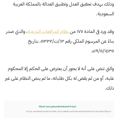
وذلك بهدف تحقيق العدل وتطبيق العدالة بالمملكة العربية
السعودية.
وقد ورد في المادة ١٧٧ من
نظام المرافعات الشرعية
، والذي صدر
بناءً عن المرسوم الملكي رقم ١٣/ت/٥٣٣٢، بتاريخ
١٩/٥/١٤٣٥ه.
والتي تنص على أنه لا يجوز أن يعترض على الحكم إلا المحكوم
عليه، أو من لم يقض له بكل طلباته، ما لم ينص النظام على غير
ذلك.