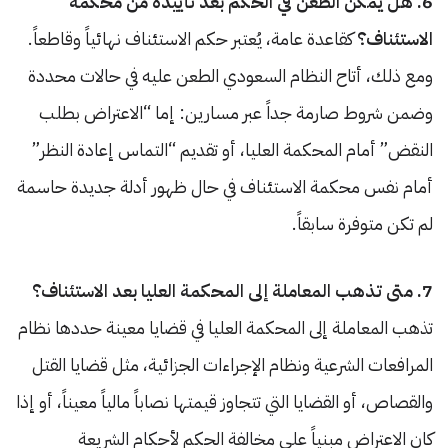
6. هل يمكن الطعن في الحكم بعد تأييده من محكمة
الاستئناف؟
كقاعدة عامة، يُعتبر حكم الاستئناف نهائياً وقاطعاً.
ومع ذلك، أتاح النظام السعودي الطعن عليه في حالات محددة
وضمن شروط صارمة جداً عبر مسارين: إما “الاعتراض بطلب
النقض” أمام المحكمة العليا، أو تقديم “التماس إعادة النظر”
أمام نفس محكمة الاستئناف في حال ظهور أدلة جديدة حاسمة
لم تكن متوفرة سابقاً.
7. متى تذهب المعاملة إلى المحكمة العليا بعد الاستئناف؟
تذهب المعاملة إلى المحكمة العليا في قضايا معينة حددها نظام
المرافعات الشرعية ونظام الإجراءات الجزائية، مثل قضايا القتل
والقصاص، أو القضايا التي تتجاوز قيمتها نصاباً مالياً معيناً، أو إذا
كان الاعتراض مبنياً على مخالفة الحكم لأحكام الشريعة