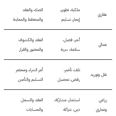
ملكية، تطوير،
الصك والعقد
عقاري
إيجار، تسليم
والمخطط والمعاينة
أجر، فصل،
العقد والكشوف
عمالي
سلامة، سرية
والحضور والقرار
تلف، تأخير،
أمر الشراء ومحضر
نقل وتوريد
رفض، تحصيل
التسليم والتأمين
زراعي
استثمار، مشاركة،
العقد والسجل
وتجاري
دين، شراكة
والحسابات