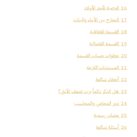
16
الوصية لأحد الأولاد
17
التخارج بين الأبناء والبنات
18
القسمة الاتفاقية
19
القسمة القضائية
20
خطوات حساب القسمة
21
المستندات اللازمة
22
أخطاء شائعة
23
هل الذكر دائماً يرث ضعف الأنثى؟
24
دور المحامي والمحاسب
25
مصادر رسمية
26
أسئلة شائعة