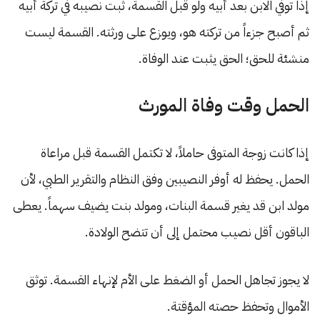
إذا توفي الابن بعد أبيه ولو قبل القسمة، ثبت نصيبه في تركة أبيه
ثم أصبح جزءاً من تركته هو، ويوزع على ورثته. القسمة ليست
منشئة للحق؛ الحق يثبت عند الوفاة.
الحمل وقت وفاة المورث
إذا كانت زوجة المتوفى حاملاً، لا تكتمل القسمة قبل مراعاة
الحمل. يحفظ له أوفر النصيبين وفق النظام والتقرير الطبي، لأن
مولد ابن قد يغير قسمة البنات، ومولد بنت يضيف سهماً. يعطى
الباقون أقل نصيب محتمل إلى أن تتضح الولادة.
لا يجوز تجاهل الحمل أو الضغط على الأم لإنهاء القسمة. توثق
الأموال وتحفظ حصته المؤقتة.