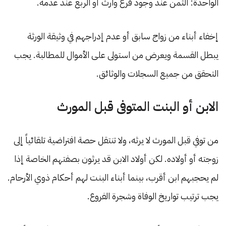
الواحدة: الثمن عند وجود فرع وارث أو الربع عند عدمه.
إخفاء أبناء من زواج سابق أو عدم إدراجهم في وثيقة الورثة
يبطل القسمة ويعرض من استولى على الأموال للمطالبة. يجب
التحقق من جميع السجلات والوثائق.
الابن أو البنت المتوفى قبل المورث
من توفي قبل المورث لا يرثه، ولا تنتقل حصة افتراضية تلقائياً إلى
زوجته أو أولاده. لكن أولاد الابن قد يرثون بصفتهم الخاصة إذا
لم يحجبهم ابن أقرب، بينما أبناء البنت لهم أحكام ذوي الأرحام.
يجب ترتيب تواريخ الوفاة وشجرة الفروع.