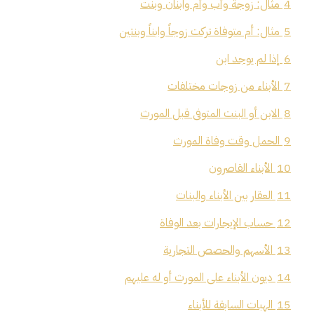
4
مثال: زوجة وأب وأم وابنان وبنت
5
مثال: أم متوفاة تركت زوجاً وابناً وبنتين
6
إذا لم يوجد ابن
7
الأبناء من زوجات مختلفات
8
الابن أو البنت المتوفى قبل المورث
9
الحمل وقت وفاة المورث
10
الأبناء القاصرون
11
العقار بين الأبناء والبنات
12
حساب الإيجارات بعد الوفاة
13
الأسهم والحصص التجارية
14
ديون الأبناء على المورث أو له عليهم
15
الهبات السابقة للأبناء