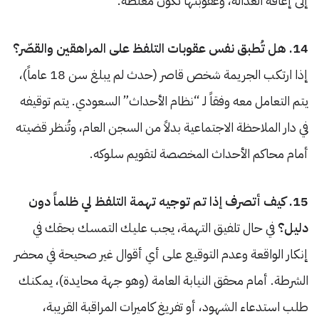
إلى إعاقة العدالة، وعقوبتها تكون مغلظة.
14. هل تُطبق نفس عقوبات التلفظ على المراهقين والقصّر؟
إذا ارتكب الجريمة شخص قاصر (حدث لم يبلغ سن 18 عاماً)،
يتم التعامل معه وفقاً لـ “نظام الأحداث” السعودي. يتم توقيفه
في دار الملاحظة الاجتماعية بدلاً من السجن العام، وتُنظر قضيته
أمام محاكم الأحداث المخصصة لتقويم سلوكه.
15. كيف أتصرف إذا تم توجيه تهمة التلفظ لي ظلماً دون
دليل؟
في حال تلفيق التهمة، يجب عليك التمسك بحقك في
إنكار الواقعة وعدم التوقيع على أي أقوال غير صحيحة في محضر
الشرطة. أمام محقق النيابة العامة (وهو جهة محايدة)، يمكنك
طلب استدعاء الشهود، أو تفريغ كاميرات المراقبة القريبة،