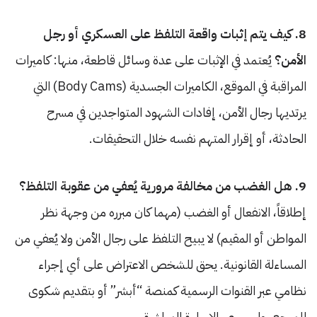
8. كيف يتم إثبات واقعة التلفظ على العسكري أو رجل
الأمن؟
يُعتمد في الإثبات على عدة وسائل قاطعة، منها: كاميرات
المراقبة في الموقع، الكاميرات الجسدية (Body Cams) التي
يرتديها رجال الأمن، إفادات الشهود المتواجدين في مسرح
الحادثة، أو إقرار المتهم نفسه خلال التحقيقات.
9. هل الغضب من مخالفة مرورية يُعفي من عقوبة التلفظ؟
إطلاقاً، الانفعال أو الغضب (مهما كان مبرره من وجهة نظر
المواطن أو المقيم) لا يبيح التلفظ على رجال الأمن ولا يُعفي من
المساءلة القانونية. يحق للشخص الاعتراض على أي إجراء
نظامي عبر القنوات الرسمية كمنصة “أبشر” أو بتقديم شكوى
للمرجع، وليس عبر الإساءة المباشرة.