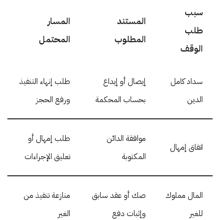
سبب
المستند
المسار
طلب
المطلوب
المحتمل
الوقف
سداد كامل
إيصال أو إيداع
طلب إنهاء التنفيذ
الدين
بحساب المحكمة
ورفع الحجز
موافقة الدائن
طلب إمهال أو
اتفاق إمهال
المكتوبة
تعليق الإجراءات
المال مملوك
صك أو عقد سابق
منازعة تنفيذ من
للغير
وإثبات دفع
الغير