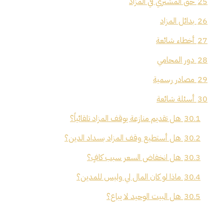
25
حق المشتري في المزاد
26
بدائل المزاد
27
أخطاء شائعة
28
دور المحامي
29
مصادر رسمية
30
أسئلة شائعة
30.1
هل تقديم منازعة يوقف المزاد تلقائياً؟
30.2
هل أستطيع وقف المزاد بسداد الدين؟
30.3
هل انخفاض السعر سبب كافٍ؟
30.4
ماذا لو كان المال لي وليس للمدين؟
30.5
هل البيت الوحيد لا يباع؟