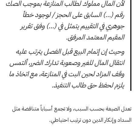
لأن المال مملوك لطالب المنازعة بموجب الصك
رقم (…) السابق على الحجز / لوجود خطأ
جوهري في التقييم يتمثل في (…) وفق تقرير
المقيم المعتمد المرفق.
وحيث إن إتمام البيع قبل الفصل يترتب عليه
انتقال المال للغير وصعوبة تدارك الضرر، ألتمس
وقف المزاد لحين البت في المنازعة، مع اتخاذ ما
يلزم لحفظ حق طالب التنفيذ.
تعدل الصيغة بحسب السبب، ولا تجمع أسباباً متناقضة مثل
السداد وإنكار الدين دون ترتيب احتياطي.