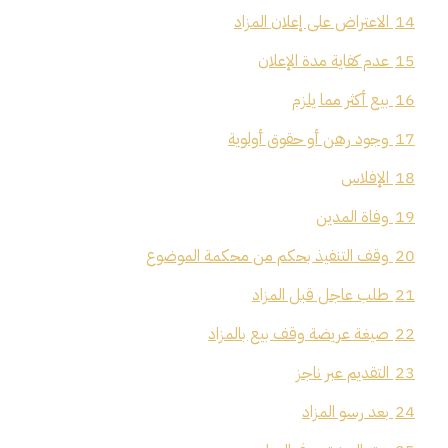
14
الاعتراض على إعلان المزاد
15
عدم كفاية مدة الإعلان
16
بيع أكثر مما يلزم
17
وجود رهن أو حقوق أولوية
18
الإفلاس
19
وفاة المدين
20
وقف التنفيذ بحكم من محكمة الموضوع
21
طلب عاجل قبل المزاد
22
صيغة عريضة وقف بيع بالمزاد
23
التقديم عبر ناجز
24
بعد رسو المزاد