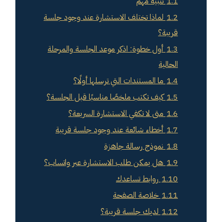
1.1
تنبيه مهم
1.2
لماذا تختلف الاستشارة عند وجود جلسة
قريبة؟
1.3
أول خطوة: اذكر موعد الجلسة والمرحلة
الحالية
1.4
ما المستندات التي ترسلها أولًا؟
1.5
كيف تكتب ملخصًا مناسبًا قبل الجلسة؟
1.6
متى لا تكفي الاستشارة السريعة؟
1.7
أخطاء شائعة عند وجود جلسة قريبة
1.8
نموذج رسالة جاهزة
1.9
هل يمكن طلب الاستشارة عبر واتساب؟
1.10
روابط تساعدك
1.11
خلاصة الصفحة
1.12
لديك جلسة قريبة؟