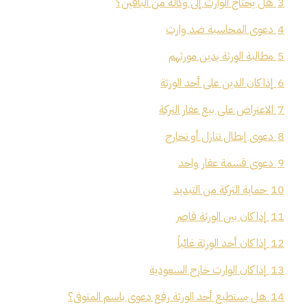
3
هل يحتاج الوارث إلى وكالة من الباقين؟
4
دعوى المحاسبة ضد وارث
5
مطالبة الورثة بدين مورثهم
6
إذا كان الدين على أحد الورثة
7
الاعتراض على بيع عقار التركة
8
دعوى إبطال تنازل أو تخارج
9
دعوى قسمة عقار واحد
10
حماية التركة من التبديد
11
إذا كان بين الورثة قاصر
12
إذا كان أحد الورثة غائباً
13
إذا كان الوارث خارج السعودية
14
هل يستطيع أحد الورثة رفع دعوى باسم المتوفى؟