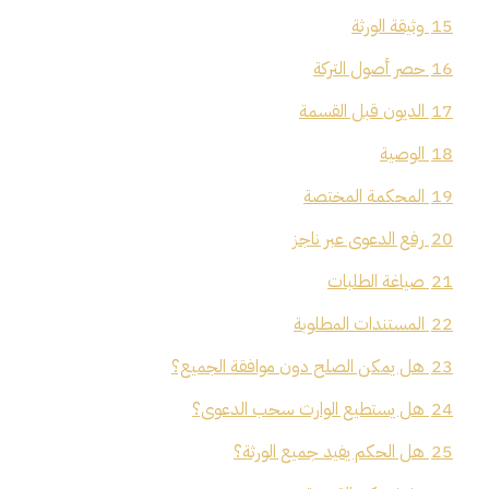
15
وثيقة الورثة
16
حصر أصول التركة
17
الديون قبل القسمة
18
الوصية
19
المحكمة المختصة
20
رفع الدعوى عبر ناجز
21
صياغة الطلبات
22
المستندات المطلوبة
23
هل يمكن الصلح دون موافقة الجميع؟
24
هل يستطيع الوارث سحب الدعوى؟
25
هل الحكم يفيد جميع الورثة؟