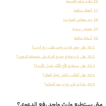
26
تنفيذ حكم القسمة
27
أخطاء شائعة
28
دور محامي المواريث
29
مصادر رسمية
30
أسئلة شائعة
30.1
هل يحق لوارث واحد طلب بيع البيت؟
30.2
هل يلزم توقيع جميع الورثة على صحيفة الدعوى؟
30.3
هل يستطيع الأخ الأكبر تمثيل الأسرة؟
30.4
هل أطالب بكامل إيجار العقار؟
30.5
ماذا لو ظهر وارث بعد الحكم؟
متى يستطيع وارث واحد رفع الدعوى؟