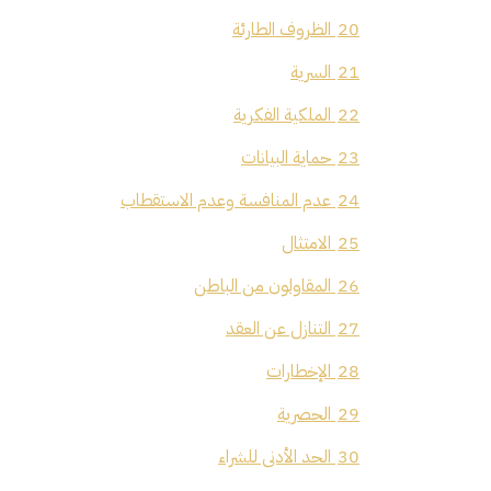
20
الظروف الطارئة
21
السرية
22
الملكية الفكرية
23
حماية البيانات
24
عدم المنافسة وعدم الاستقطاب
25
الامتثال
26
المقاولون من الباطن
27
التنازل عن العقد
28
الإخطارات
29
الحصرية
30
الحد الأدنى للشراء