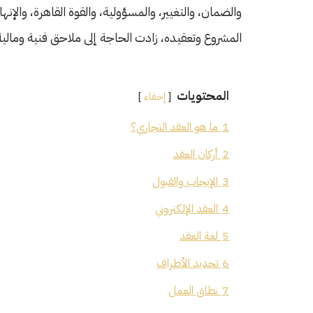
والضمان، والتغيير، والمسؤولية، والقوة القاهرة، والإنها
المشروع وتعقيده، زادت الحاجة إلى ملاحق فنية ومال
المحتويات
إخفاء
1
ما هو العقد التجاري؟
2
أركان العقد
3
الإيجاب والقبول
4
العقد الإلكتروني
5
لغة العقد
6
تحديد الأطراف
7
نطاق العمل