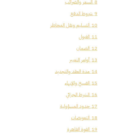
8
السعر والضرائب
9
شروط الدفع
10
التسليم ونقل المخاطر
11
القبول
12
الضمان
13
أوامر التغيير
14
مدة العقد والتجديد
15
الفسخ والإنهاء
16
الشرط الجزائي
17
حدود المسؤولية
18
التعويضات
19
القوة القاهرة