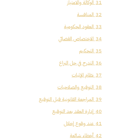
31
الوكالة والامتياز
32
المنافسة
33
العقود الحكومية
34
الاختصاص القضائي
35
التحكيم
36
التدرج في حل النزاع
37
نظام الإثبات
38
التوقيع والصلاحيات
39
المراجعة القانونية قبل التوقيع
40
إدارة العقد بعد التوقيع
41
عند وقوع إخلال
42
أخطاء شائعة