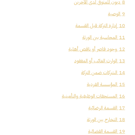
8
ديون للمتوفى لدى الآخرين
9
الوصية
10
إدارة التركة قبل القسمة
11
المحاسبة بين الورثة
12
وجود قاصر أو ناقص أهلية
13
الوارث الغائب أو المفقود
14
الشركات ضمن التركة
15
المؤسسة الفردية
16
المستحقات الوظيفية والتأمينية
17
القسمة الرضائية
18
التخارج بين الورثة
19
القسمة القضائية