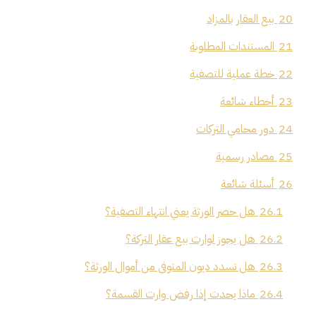
20
بيع العقار بالمزاد
21
المستندات المطلوبة
22
خطة عملية للتصفية
23
أخطاء شائعة
24
دور محامي التركات
25
مصادر رسمية
26
أسئلة شائعة
26.1
هل حصر الورثة يعني انتهاء التصفية؟
26.2
هل يجوز لوارث بيع عقار التركة؟
26.3
هل تسدد ديون المتوفى من أموال الورثة؟
26.4
ماذا يحدث إذا رفض وارث القسمة؟