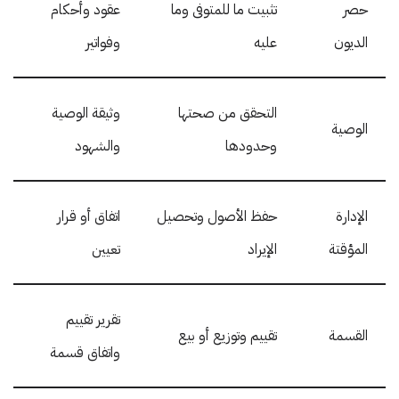
حصر
تثبيت ما للمتوفى وما
عقود وأحكام
الديون
عليه
وفواتير
التحقق من صحتها
وثيقة الوصية
الوصية
وحدودها
والشهود
الإدارة
حفظ الأصول وتحصيل
اتفاق أو قرار
المؤقتة
الإيراد
تعيين
تقرير تقييم
القسمة
تقييم وتوزيع أو بيع
واتفاق قسمة