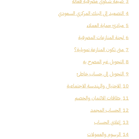
3
صيغة شكوى مصرفية فعالة
4
التصعيد إلى البنك المركزي السعودي
5
مبادئ حماية العملاء
6
لجنة المنازعات المصرفية
7
متى تكون المنازعة تمويلية؟
8
التحويل غير المصرح به
9
التحويل إلى حساب خاطئ
10
الاحتيال والهندسة الاجتماعية
11
بطاقات الائتمان والخصم
12
الحساب المجمد
13
إغلاق الحساب
14
الرسوم والعمولات