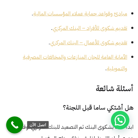
مبادئ وقواعد حماية عملاء المؤسسات المالية
.
تقديم شكوى للأفراد – البنك المركزي
.
تقديم شكوى للأعمال – البنك المركزي
.
الأمانة العامة للجان المنازعات والمخالفات المصرفية
والتمويلية
.
أسئلة شائعة
هل أشتكي ساما قبل اللجنة؟
ابدأ عادة بشكوى البنك ثم التصعيد للبنك المركزي، وقد ترفع
اتصل الآن