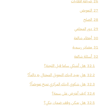
26
صياغة الطلبات
27
التعويض
28
الصلح
29
دور المحامي
30
أخطاء شائعة
31
مصادر رسمية
32
أسئلة شائعة
32.1
هل أشتكي ساما قبل اللجنة؟
32.2
هل يعيد البنك التحويل المحتال به دائماً؟
32.3
هل شكوى البنك المركزي تمنح تعويضاً؟
32.4
كيف أعترض على سمة؟
32.5
هل يمكن وقف ضمان بنكي؟