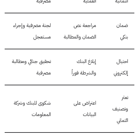
ائتمانية
العملية
مصرفية
ضمان
مراجعة نص
لجنة مصرفية وإجراء
بنكي
الضمان والمطالبة
مستعجل
احتيال
إبلاغ البنك
تحقيق جنائي ومطالبة
إلكتروني
والشرطة فوراً
مصرفية
تعثر
اعتراض على
شكوى للبنك وشركة
وتصنيف
البيانات
المعلومات
ائتماني