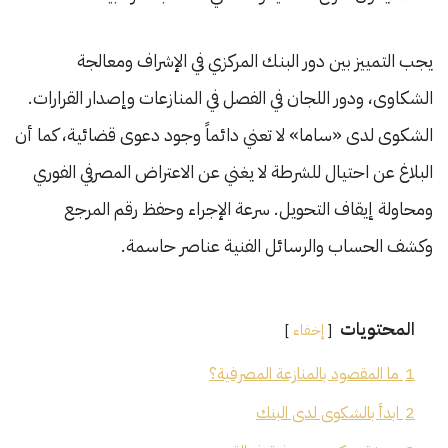
يجب التمييز بين دور البنك المركزي في الإشراف ومعالجة
الشكاوى، ودور اللجان في الفصل في المنازعات وإصدار القرارات.
الشكوى لدى «ساما» لا تعني دائماً وجود دعوى قضائية، كما أن
البلاغ عن احتيال للشرطة لا يغني عن الاعتراض المصرفي الفوري
ومحاولة إيقاف التحويل. سرعة الإجراء وحفظ رقم المرجع
وكشف الحساب والرسائل الفنية عناصر حاسمة.
المحتويات
إخفاء
1
ما المقصود بالمنازعة المصرفية؟
2
ابدأ بالشكوى لدى البنك