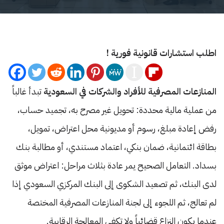
اطلب استشارات قانونية فورية !
المنازعات المصرفية للأفراد والشركات في السعودية
تبدأ غالباً
من عملية مالية محددة: تحويل غير مصرح به، تجميد حساب،
رفض إعادة مبلغ، رسوم أو مديونية محل اعتراض، تمويل،
بطاقة ائتمانية، ضمان بنكي، اعتماد مستندي، أو مطالبة بنك
بسداد. التعامل الصحيح يمر عادة بثلاث مراحل: اعتراض موثق
لدى البنك، ثم تصعيد الشكوى إلى البنك المركزي السعودي إذا
لم تعالج، ثم اللجوء إلى لجنة المنازعات المصرفية المختصة
عندما يكون النزاع قضائياً ولا تكفي المعالجة الرقابية.