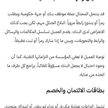
قد ينتحل المحتال صفة موظف بنك أو جهة حكومية ويطلب
رمزاً أو ينشئ رابطاً مزوراً. البلاغ الجنائي مهم، لكن يجب كذلك
الاعتراض لدى البنك. يقدم العميل تسلسل المكالمات والرسائل
والرابط والتحويلات، ويبين ما إذا شارك رمزاً أو ثبت تطبيقاً.
توعية العميل لا تعفي المؤسسة من التزاماتها التقنية، كما أن
وجود احتيال لا يجعل البنك مسؤولاً تلقائياً. يراجع كل طرف ما
اتخذه من عناية.
بطاقات الائتمان والخصم
تشمل النزاعات عملية مكررة، أو شراء لم ينفذ، أو اشتراك متجدد،