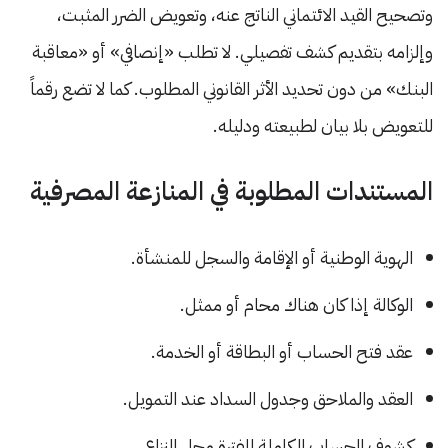
وتصحيح القيد الائتماني الناتج عنه، وتعويض الضرر المثبت،
وإلزامه بتقديم كشف تفصيلي. لا تطلب «إنصافي» أو «معاقبة
البنك» من دون تحديد الأثر القانوني المطلوب. كما لا تضع رقماً
للتعويض بلا بيان لطبيعته ودليله.
المستندات المطلوبة في المنازعة المصرفية
الهوية الوطنية أو الإقامة والسجل للمنشأة.
الوكالة إذا كان هناك محام أو ممثل.
عقد فتح الحساب أو البطاقة أو الخدمة.
العقد والملاحق وجدول السداد عند التمويل.
كشوف الحساب الكاملة للفترة محل النزاع.