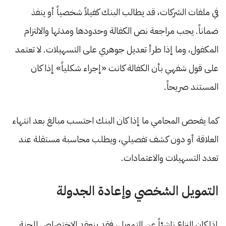
في ملفات الشركات، قد يطالب البنك كفيلاً شخصياً أو ينفذ
ضماناً. يجب مراجعة نص الكفالة وحدودها ومدتها والالتزام
المكفول، وما إذا طرأ تعديل جوهري على التسهيلات. لا تعتمد
على قول شفهي بأن الكفالة كانت «إجراء شكلياً» إذا كان
المستند صريحاً.
كما يفحص المحامي ما إذا كان البنك احتسب مبالغ بعد انتهاء
العلاقة أو دون كشف تفصيلي، ويطلب محاسبة مستقلة عند
تعدد التسهيلات والاعتمادات.
التمويل الشخصي وإعادة الجدولة
إذا كان النزاع ناشئاً عن التمويل، فقد ينعقد الاختصاص للجنة