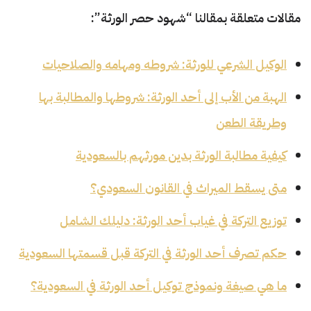
مقالات متعلقة بمقالنا “شهود حصر الورثة”:
الوكيل الشرعي للورثة: شروطه ومهامه والصلاحيات
الهبة من الأب إلى أحد الورثة: شروطها والمطالبة بها
وطريقة الطعن
كيفية مطالبة الورثة بدين مورثهم بالسعودية
متى يسقط الميراث في القانون السعودي؟
توزيع التركة في غياب أحد الورثة: دليلك الشامل
حكم تصرف أحد الورثة في التركة قبل قسمتها السعودية
ما هي صيغة ونموذج توكيل أحد الورثة في السعودية؟