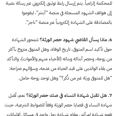
للمحكمة إلزامياً. يتم إرسال رابط توثيق إلكتروني عبر رسالة نصية
إلى هواتف الشهود المسجلة في منصة “أبشر”، ليقوموا
بالمصادقة على الشهادة إلكترونياً عبر منصة “ناجز”.
6. ماذا يسأل القاضي شهود حصر الورثة؟
تتمحور الشهادة
حول تأكيد اسم المتوفى، تاريخ الوفاة، وهل المتوفى متزوج بأكثر
من زوجة، وحصر أبنائه وبناته (الأحياء منهم والأموات)، والتأكد
من بقاء الوالدين على قيد الحياة من عدمه، وسؤالهم صراحة:
“هل للمتوفى ورثة غير من ذُكر؟” وهل توجد زوجة حامل.
7. هل تقبل شهادة النساء في صك حصر الورثة؟
نعم، تُقبل
شهادة النساء في قضايا حصر الورثة وفقاً للضوابط الشرعية، حيث
تقوم شهادة امرأتين مقام شهادة رجل واحد في مسائل الإثباتات