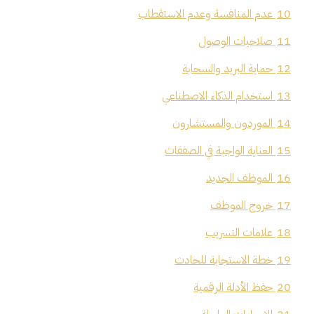
10
عدم المنافسة وعدم الاستقطاب
11
صلاحيات الوصول
12
حماية البريد والسحابة
13
استخدام الذكاء الاصطناعي
14
الموردون والمستشارون
15
العناية الواجبة في الصفقات
16
الموظف الجديد
17
خروج الموظف
18
علامات التسريب
19
خطة الاستجابة للحادث
20
حفظ الأدلة الرقمية