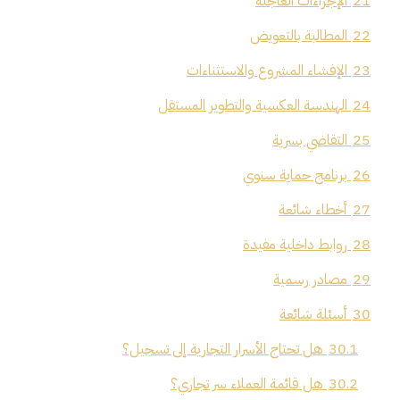
21
الإجراءات العاجلة
22
المطالبة بالتعويض
23
الإفشاء المشروع والاستثناءات
24
الهندسة العكسية والتطوير المستقل
25
التقاضي بسرية
26
برنامج حماية سنوي
27
أخطاء شائعة
28
روابط داخلية مفيدة
29
مصادر رسمية
30
أسئلة شائعة
30.1
هل تحتاج الأسرار التجارية إلى تسجيل؟
30.2
هل قائمة العملاء سر تجاري؟