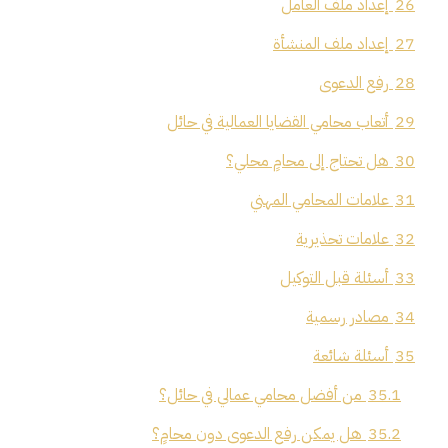
26
إعداد ملف العامل
27
إعداد ملف المنشأة
28
رفع الدعوى
29
أتعاب محامي القضايا العمالية في حائل
30
هل تحتاج إلى محامٍ محلي؟
31
علامات المحامي المهني
32
علامات تحذيرية
33
أسئلة قبل التوكيل
34
مصادر رسمية
35
أسئلة شائعة
35.1
من أفضل محامي عمالي في حائل؟
35.2
هل يمكن رفع الدعوى دون محامٍ؟