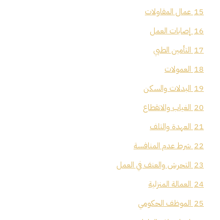
15
عمال المقاولات
16
إصابات العمل
17
التأمين الطبي
18
العمولات
19
البدلات والسكن
20
الغياب والانقطاع
21
العهدة والتلف
22
شرط عدم المنافسة
23
التحرش والعنف في العمل
24
العمالة المنزلية
25
الموظف الحكومي