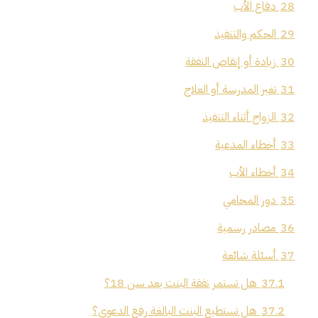
28
دفاع الأب
29
الحكم والتنفيذ
30
زيادة أو إنقاص النفقة
31
تغير المدرسة أو العلاج
32
الزواج أثناء التنفيذ
33
أخطاء المدعية
34
أخطاء الأب
35
دور المحامي
36
مصادر رسمية
37
أسئلة شائعة
37.1
هل تستمر نفقة البنت بعد سن 18؟
37.2
هل تستطيع البنت البالغة رفع الدعوى؟