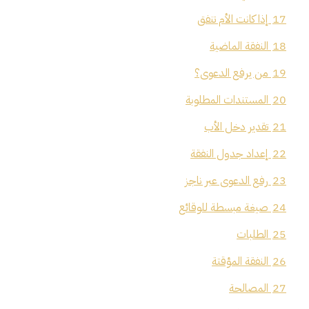
17
إذا كانت الأم تنفق
18
النفقة الماضية
19
من يرفع الدعوى؟
20
المستندات المطلوبة
21
تقدير دخل الأب
22
إعداد جدول النفقة
23
رفع الدعوى عبر ناجز
24
صيغة مبسطة للوقائع
25
الطلبات
26
النفقة المؤقتة
27
المصالحة